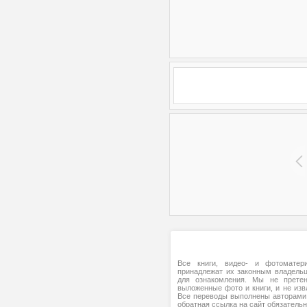
Все книги, видео- и фотоматери
принадлежат их законным владель
для ознакомления. Мы не прете
выложенные фото и книги, и не изв
Все переводы выполнены авторами 
обратная ссылка на сайт обязательн