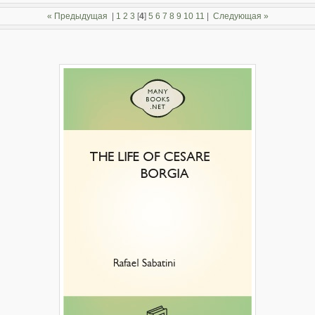
« Предыдущая
|
1
2
3
[
4
]
5
6
7
8
9
10
11
|
Следующая »