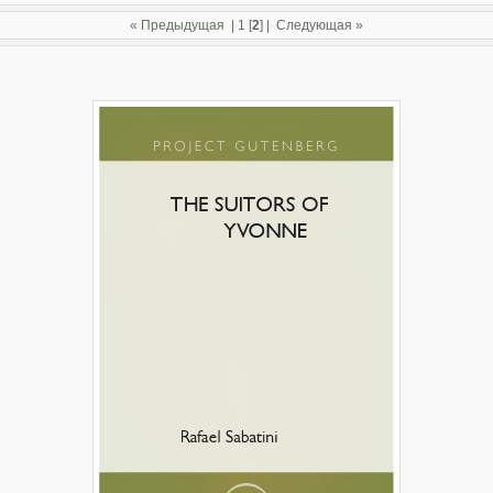
« Предыдущая
|
1
[
2
] |
Следующая »