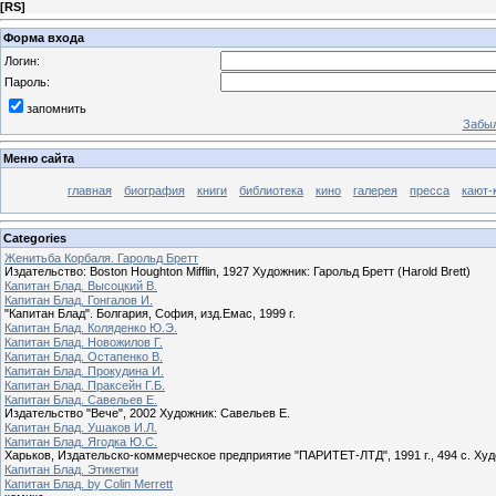
[
RS
]
Форма входа
Логин:
Пароль:
запомнить
Забыл
Меню сайта
главная
биография
книги
библиотека
кино
галерея
пресса
кают-
Categories
Женитьба Корбаля. Гарольд Бретт
Издательство: Boston Houghton Mifflin, 1927 Художник: Гарольд Бретт (Harold Brett)
Капитан Блад. Высоцкий В.
Капитан Блад. Гонгалов И.
"Капитан Блад". Болгария, София, изд.Емас, 1999 г.
Капитан Блад. Коляденко Ю.Э.
Капитан Блад. Новожилов Г.
Капитан Блад. Остапенко В.
Капитан Блад. Прокудина И.
Капитан Блад. Праксейн Г.Б.
Капитан Блад. Савельев Е.
Издательство "Вече", 2002 Художник: Савельев Е.
Капитан Блад. Ушаков И.Л.
Капитан Блад. Ягодка Ю.С.
Харьков, Издательско-коммерческое предприятие "ПАРИТЕТ-ЛТД", 1991 г., 494 с. Худ
Капитан Блад. Этикетки
Капитан Блад. by Colin Merrett