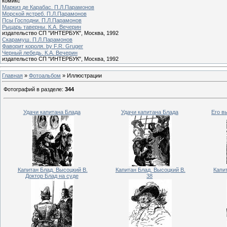
комикс
Маркиз де Карабас. П.Л.Парамонов
Морской ястреб. П.Л.Парамонов
Псы Господни. П.Л.Парамонов
Рыцарь таверны. К.А. Вечерин
издательство СП "ИНТЕРБУК", Москва, 1992
Скарамуш. П.Л.Парамонов
Фаворит короля. by F.R. Gruger
Черный лебедь. К.А. Вечерин
издательство СП "ИНТЕРБУК", Москва, 1992
Главная
»
Фотоальбом
» Иллюстрации
Фотографий в разделе
:
344
Удачи капитана Блада
Удачи капитана Блада
Его в
Капитан Блад. Высоцкий В.
Капитан Блад. Высоцкий В.
Капи
Доктор Блад на суде
38