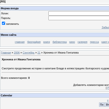
[
RS
]
Форма входа
Логин:
Пароль:
запомнить
Забыл
Меню сайта
главная
биография
книги
библиотека
кино
галерея
пресса
кают-
Главная
»
2006
»
Сентябрь
»
21
» Хроника от Ивана Гонгалова
Хроника от Ивана Гонгалова
Смотрите продолжение истории о капитане Бладе в иллюстрациях болгарского худо
Всего комментариев
:
0
Добавлять комментарии могу
[
Р
Calendar
«
Пн
Вт