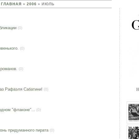
ГЛАВНАЯ
»
2006
»
ИЮЛЬ
бликации
(0)
овенького.
(0)
 романов.
(0)
аз Рафаэля Сабатини!
(0)
Н
одном "флаконе"...
(0)
знь придуманного пирата
(0)