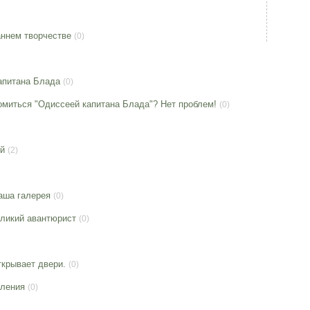
аннем творчестве
(0)
апитана Блада
(0)
омиться "Одиссеей капитана Блада"? Нет проблем!
(0)
й
(2)
аша галерея
(0)
ликий авантюрист
(0)
ткрывает двери.
(0)
вления
(0)