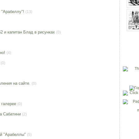
 "Арабеллу"!
(13)
2 и капитан Блад в рисунках
(0)
но!
(4)
(0)
ления на сайте.
(0)
 галерее
(0)
на Сабатини
(2)
й "Арабеллы"
(5)