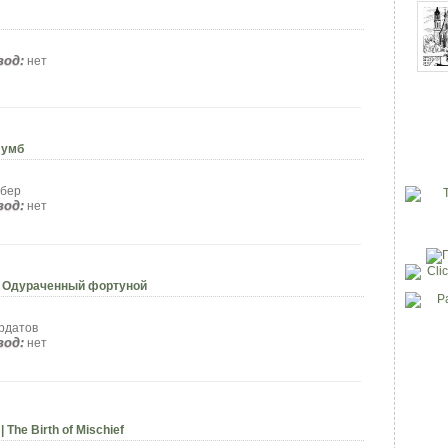
вод:
нет
лумб
ебер
вод:
нет
l | Одураченный фортуной
рдатов
вод:
нет
| The Birth of Mischief