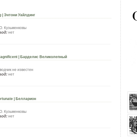
g | Энтони Уайлдинг
Ю. Кузьменковы
вод:
нет
Magnificent | Барделис Великолепный
водчик не известен
вод:
нет
Fortunate | Белларион
Ю. Кузьменковы
вод:
нет