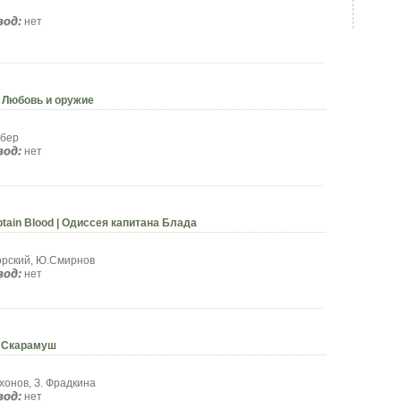
вод:
нет
| Любовь и оружие
ебер
вод:
нет
tain Blood | Одиссея капитана Блада
орский, Ю.Смирнов
вод:
нет
| Скарамуш
хонов, З. Фрадкина
вод:
нет