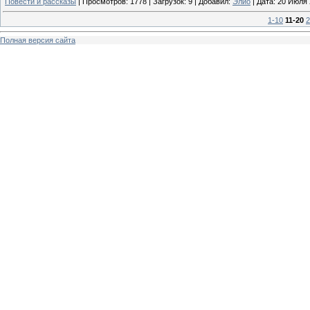
Повести и рассказы
|
Просмотров:
1778
|
Загрузок:
9
|
Добавил:
Элио
|
Дата:
20 Июля 
1-10
11-20
2
Полная версия сайта