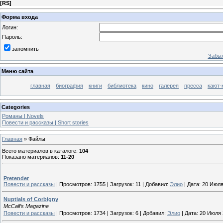
[
RS
]
Форма входа
Логин:
Пароль:
запомнить
Забыл
Меню сайта
главная
биография
книги
библиотека
кино
галерея
пресса
кают-
Categories
Романы | Novels
Повести и рассказы | Short stories
Главная
»
Файлы
Всего материалов в каталоге
:
104
Показано материалов
:
11-20
Pretender
Повести и рассказы
|
Просмотров:
1755
|
Загрузок:
11
|
Добавил:
Элио
|
Дата:
20 Июля
Nuptials of Corbigny
McCall’s Magazine
Повести и рассказы
|
Просмотров:
1734
|
Загрузок:
6
|
Добавил:
Элио
|
Дата:
20 Июля 