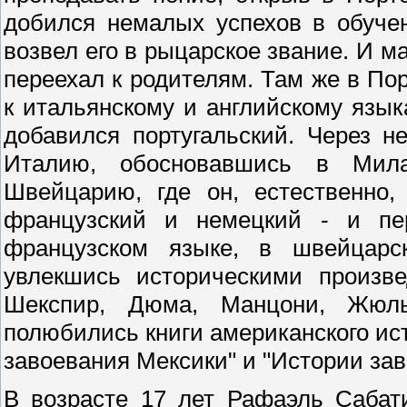
добился немалых успехов в обуче
возвел его в рыцарское звание. И ма
переехал к родителям. Там же в Пор
к итальянскому и английскому язык
добавился португальский. Через н
Италию, обосновавшись в Мил
Швейцарию, где он, естественно,
французский и немецкий - и п
французском языке, в швейцарс
увлекшись историческими произв
Шекспир, Дюма, Манцони, Жюль
полюбились книги американского ис
завоевания Мексики" и "Истории за
В возрасте 17 лет Рафаэль Сабати