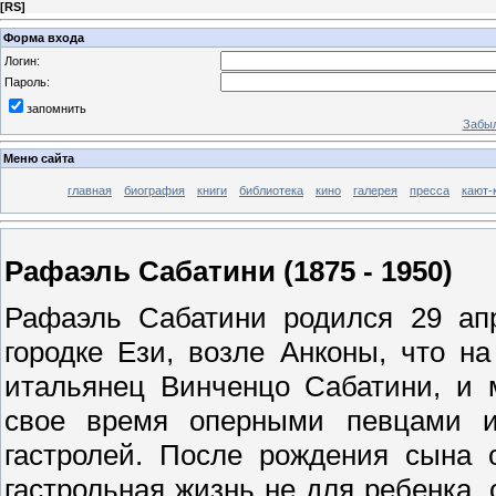
[
RS
]
Форма входа
Логин:
Пароль:
запомнить
Забыл
Меню сайта
главная
биография
книги
библиотека
кино
галерея
пресса
кают-
Рафаэль Сабатини (1875 - 1950)
Рафаэль Сабатини родился 29 апр
городке Ези, возле Анконы, что н
итальянец Винченцо Сабатини, и
свое время оперными певцами и
гастролей. После рождения сына 
гастрольная жизнь не для ребенка,